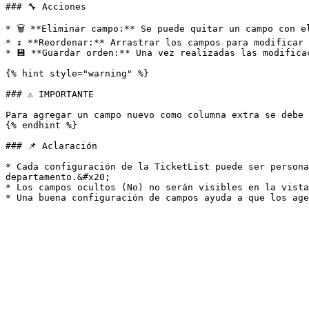
### 🔧 Acciones

* 🗑️ **Eliminar campo:** Se puede quitar un campo con e
* ↕️ **Reordenar:** Arrastrar los campos para modificar 
* 💾 **Guardar orden:** Una vez realizadas las modifica
{% hint style="warning" %}

### ⚠️ IMPORTANTE

Para agregar un campo nuevo como columna extra se debe 
{% endhint %}

### 📌 Aclaración

* Cada configuración de la TicketList puede ser persona
departamento.&#x20;

* Los campos ocultos (No) no serán visibles en la vista