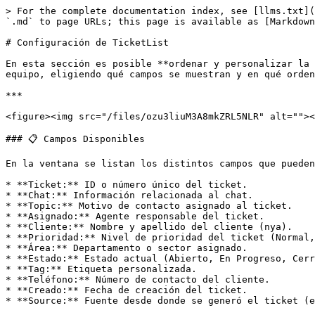
> For the complete documentation index, see [llms.txt](
`.md` to page URLs; this page is available as [Markdown
# Configuración de TicketList

En esta sección es posible **ordenar y personalizar la 
equipo, eligiendo qué campos se muestran y en qué orden
***

<figure><img src="/files/ozu3liuM3A8mkZRL5NLR" alt=""><
### 📋 Campos Disponibles

En la ventana se listan los distintos campos que pueden
* **Ticket:** ID o número único del ticket.

* **Chat:** Información relacionada al chat.

* **Topic:** Motivo de contacto asignado al ticket.

* **Asignado:** Agente responsable del ticket.

* **Cliente:** Nombre y apellido del cliente (nya).

* **Prioridad:** Nivel de prioridad del ticket (Normal,
* **Área:** Departamento o sector asignado.

* **Estado:** Estado actual (Abierto, En Progreso, Cerr
* **Tag:** Etiqueta personalizada.

* **Teléfono:** Número de contacto del cliente.

* **Creado:** Fecha de creación del ticket.

* **Source:** Fuente desde donde se generó el ticket (e