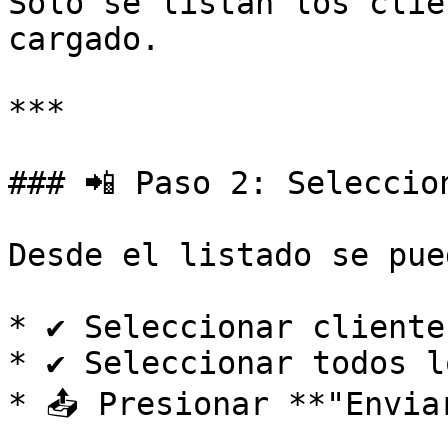
Solo se listan los clie
cargado.

***

### 📲 Paso 2: Seleccion
Desde el listado se pued
* ✔️ Seleccionar cliente
* ✔️ Seleccionar todos l
* 📤 Presionar **"Envia